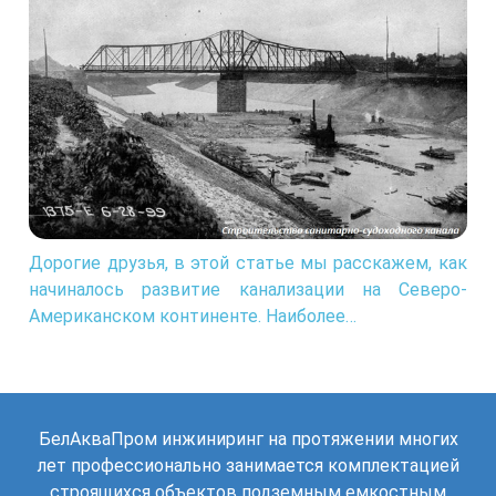
Дорогие друзья, в этой статье мы расскажем, как
начиналось развитие канализации на Северо-
Американском континенте. Наиболее…
БелАкваПром инжиниринг на протяжении многих
лет профессионально занимается комплектацией
строящихся объектов подземным емкостным