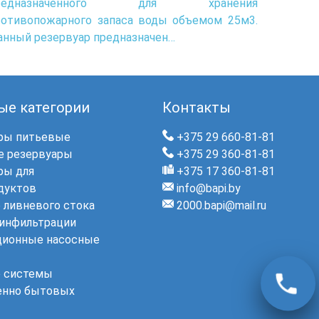
редназначенного для хранения
ротивопожарного запаса воды объемом 25м3.
анный резервуар предназначен…
ые категории
Контакты
ры питьевые
+375 29 660-81-81
 резервуары
+375 29 360-81-81
ры для
+375 17 360-81-81
дуктов
info@bapi.by
 ливневого стока
2000.bapi@mail.ru
инфильтрации
ционные насосные
 системы
енно бытовых