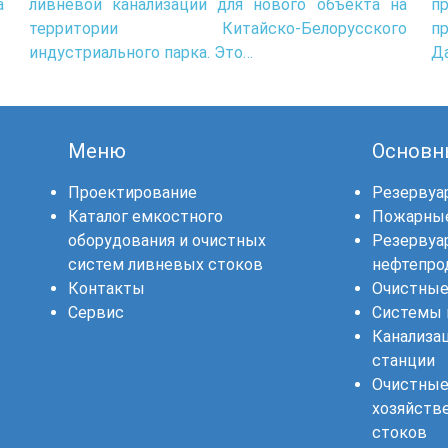
а
ливневой канализации для нового объекта на
п
территории Китайско-Белорусского
п
индустриального парка. Это…
Д
Меню
Основн
Проектирование
Резервуа
Каталог емкостного
Пожарные
оборудования и очистных
Резервуа
систем ливневых стоков
нефтепро
Контакты
Очистные
Сервис
Системы 
Канализа
станции
Очистные
хозяйств
стоков