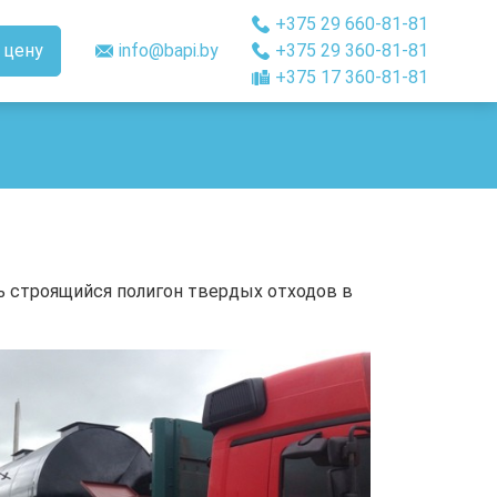
+375 29 660-81-81
 цену
info@bapi.by
+375 29 360-81-81
+375 17 360-81-81
 строящийся полигон твердых отходов в