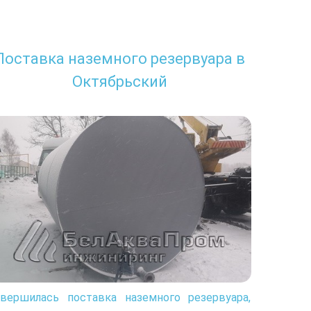
Поставка наземного резервуара в
Октябрьский
авершилась поставка наземного резервуара,