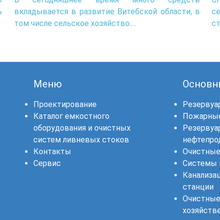
ь
вкладывается в развитие Витебской области, в
с
том числе сельское хозяйство.…
ст
Меню
Основн
Проектирование
Резервуа
Каталог емкостного
Пожарные
оборудования и очистных
Резервуа
систем ливневых стоков
нефтепро
Контакты
Очистные
Сервис
Системы 
Канализа
станции
Очистные
хозяйств