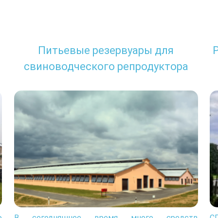
Питьевые резервуары для
свиноводческого репродуктора
ю
В сегодняшнее время много средств
С