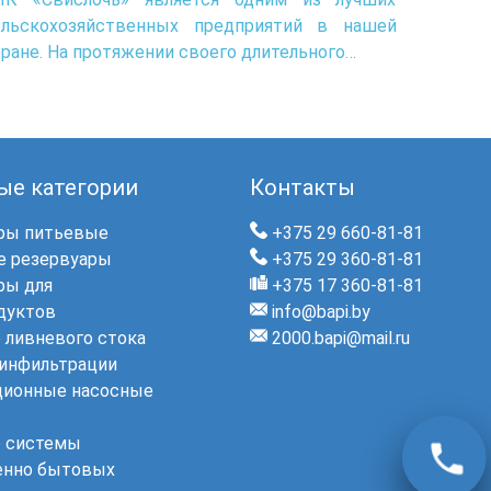
ельскохозяйственных предприятий в нашей
ране. На протяжении своего длительного…
ые категории
Контакты
ры питьевые
+375 29 660-81-81
 резервуары
+375 29 360-81-81
ры для
+375 17 360-81-81
дуктов
info@bapi.by
 ливневого стока
2000.bapi@mail.ru
инфильтрации
ционные насосные
 системы
енно бытовых