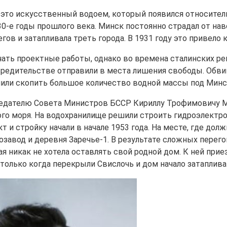
это искусственный водоем, который появился относитель
30-е годы прошлого века. Минск постоянно страдал от на
гов и затапливала треть города. В 1931 году это привело
ать проектные работы, однако во времена сталинских р
редительстве отправили в места лишения свободы. Обви
или скопить большое количество водной массы под Минск
едателю Совета Министров БССР Кириллу Трофимовичу Маз
го моря. На водохранилище решили строить гидроэлектрос
т и стройку начали в начале 1953 года. На месте, где до
завод и деревня Заречье-1. В результате сложных перего
я никак не хотела оставлять свой родной дом. К ней прие
 только когда перекрыли Свислочь и дом начало затаплива