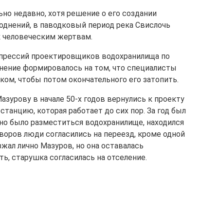
но недавно, хотя решение о его создании
воднений, в паводковый период река Свислочь
 к человеческим жертвам.
епрессий проектировщиков водохранилища по
нение формировалось на том, что специалисты
ом, чтобы потом окончательного его затопить.
урову в начале 50-х годов вернулись к проекту
танцию, которая работает до сих пор. За год был
лжно было разместиться водохранилище, находился
воров люди согласились на переезд, кроме одной
зжал лично Мазуров, но она оставалась
ть, старушка согласилась на отселение.