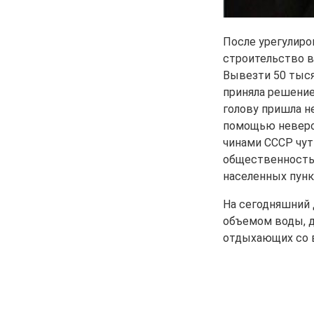
После урегулиро
строительство в
Вывезти 50 тыся
приняла решение
голову пришла н
помощью неверо
чинами СССР чуть
общественность 
населенных пунк
На сегодняшний 
объемом воды, д
отдыхающих со в