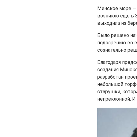
Минское море — 
возникло еще в 
выходила из бере
Было решено нач
подозрению во в
сознательно реш
Благодаря предс
создания Минско
разработан проек
небольшой торфо
старушки, котора
непреклонной. И