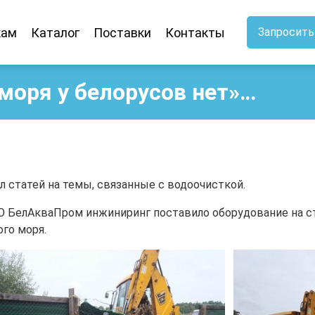
кам
Каталог
Поставки
Контакты
Запросить
моря у белорусов нет»…
 статей на темы, связанные с водоочисткой.
ОО БелАкваПром инжиниринг поставило оборудование на 
ого моря.