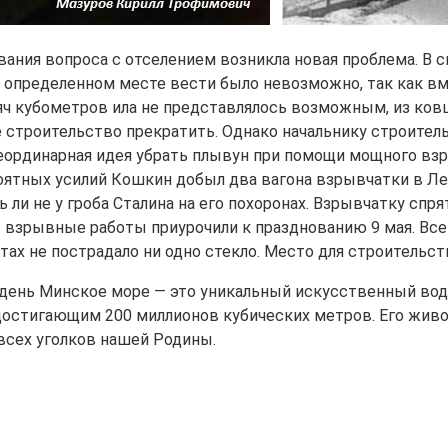
вания вопроса с отселением возникла новая проблема. В 
 определенном месте вести было невозможно, так как вме
ч кубометров ила не представлялось возможным, из ков
 строительство прекратить. Однако начальнику строите
еординарная идея убрать плывун при помощи мощного взры
ятных усилий Кошкин добыл два вагона взрывчатки в Л
 ли не у гроба Сталина на его похоронах. Взрывчатку спр
взрывные работы приурочили к празднованию 9 мая. Все 
тах не пострадало ни одно стекло. Место для строительс
день Минское море — это уникальный искусственный водо
остигающим 200 миллионов кубических метров. Его живоп
сех уголков нашей Родины.